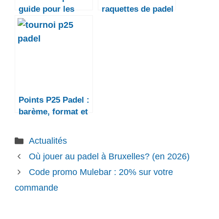
guide pour les
raquettes de padel
débutants
pas cher (2026)
Points P25 Padel :
barème, format et
inscription FFT
(2026)
Catégories
Actualités
Où jouer au padel à Bruxelles? (en 2026)
Code promo Mulebar : 20% sur votre
commande