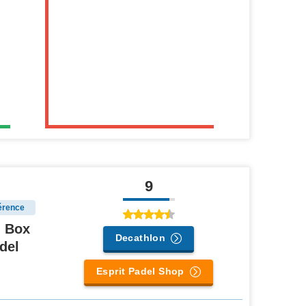
9
érence
l Box
Decathlon
del
Esprit Padel Shop