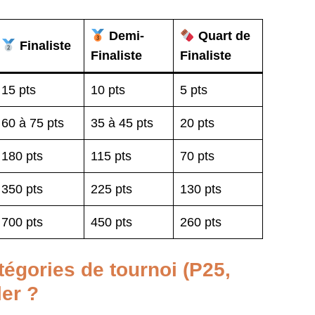
Demi-
Quart de
Finaliste
Finaliste
Finaliste
15 pts
10 pts
5 pts
60 à 75 pts
35 à 45 pts
20 pts
180 pts
115 pts
70 pts
350 pts
225 pts
130 pts
700 pts
450 pts
260 pts
tégories de tournoi (P25,
ler ?